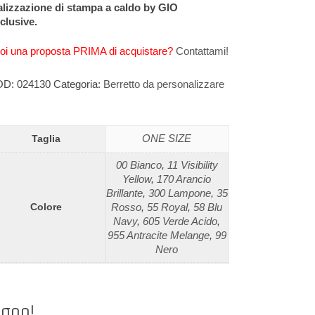
alizzazione di stampa a caldo by GIO
clusive.
oi una proposta PRIMA di acquistare?
Contattami!
OD:
024130
Categoria:
Berretto da personalizzare
ONE SIZE
Taglia
00 Bianco
,
11 Visibility
Yellow
,
170 Arancio
Brillante
,
300 Lampone
,
35
Colore
Rosso
,
55 Royal
,
58 Blu
Navy
,
605 Verde Acido
,
955 Antracite Melange
,
99
Nero
egno!