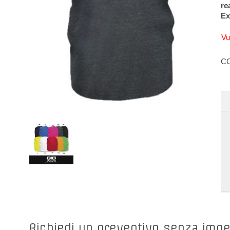
re
Ex
Vu
C
Richiedi un preventivo senza imp