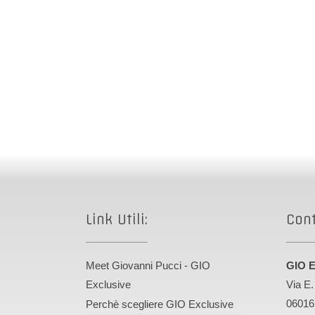
Link Utili:
Cont
Meet Giovanni Pucci - GIO
GIO E
Exclusive
Via E.
06016
Perchè scegliere GIO Exclusive