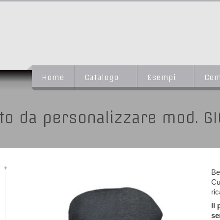
Home
Catalogo
Esempi
Com
to da personalizzare mod. G
Be
Cu
ri
Il
se