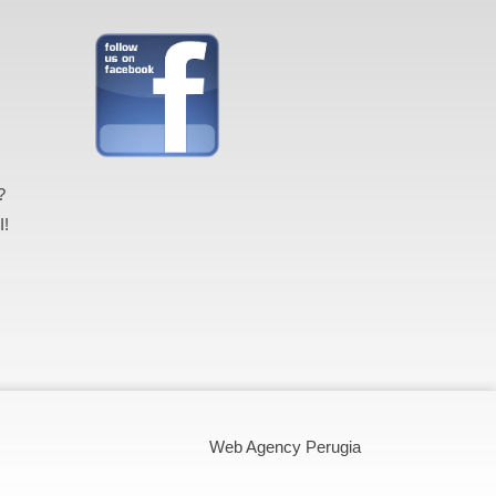
?
I!
Web Agency Perugia