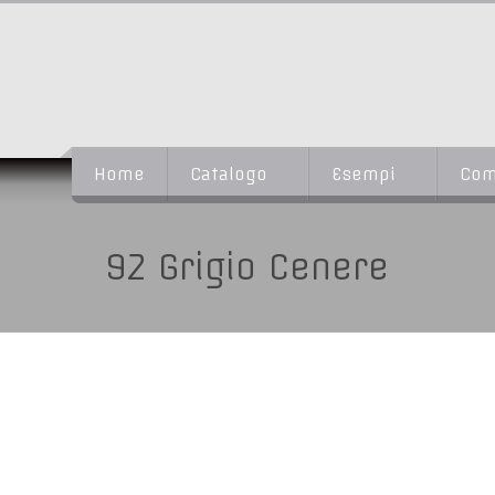
Home
Catalogo
Esempi
Com
92 Grigio Cenere